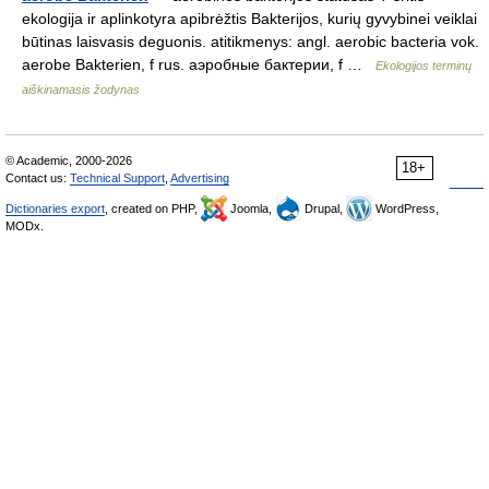
ekologija ir aplinkotyra apibrėžtis Bakterijos, kurių gyvybinei veiklai
būtinas laisvasis deguonis. atitikmenys: angl. aerobic bacteria vok.
aerobe Bakterien, f rus. аэробные бактерии, f …
Ekologijos terminų
aiškinamasis žodynas
© Academic, 2000-2026
18+
Contact us:
Technical Support
,
Advertising
Dictionaries export
, created on PHP,
Joomla,
Drupal,
WordPress,
MODx.