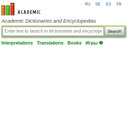
RU
DE
ES
FR
en-academic.com
Academic Dictionaries and Encyclopedias
Search!
Interpretations
Translations
Books
Игры ⚽