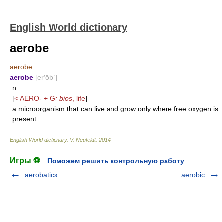
English World dictionary
aerobe
aerobe
aerobe
[er′ōb΄]
n.
[
<
AERO-
+ Gr
bios
, life
]
a microorganism that can live and grow only where free oxygen is
present
English World dictionary
.
V. Neufeldt
.
2014
.
Игры ⚽
Поможем решить контрольную работу
aerobatics
aerobic