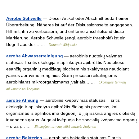
Aerobe Schwelle
— Dieser Artikel oder Abschnitt bedarf einer
Überarbeitung. Näheres ist auf der Diskussionsseite angegeben.
Hilf mit, ihn zu verbessern, und entferne anschließend diese
Markierung. Aerobe Schwelle (engl. aerobic threshold) ist ein
Begriff aus der… …
Deutsch Wikipedia
aerobe Abwasserreinigung
— aerobinis nuotekų valymas
statusas T sritis ekologija ir aplinkotyra apibrėžtis Nuotekose
esančių organinių medžiagų biocheminis skaidymas naudojant
įvairius aeravimo įrenginius. Šiam procesui reikalingiems
aerobiniams mikroorganizmams įvairiais… …
Ekologijos terminų
aiškinamasis žodynas
aerobe Atmung
— aerobinis kvėpavimas statusas T sritis
ekologija ir aplinkotyra apibrėžtis Biologinis procesas, kai
organizmas iš aplinkos ima deguonį, o į ją išskiria anglies dioksidą
ir vandens garus. Augalai kvėpuoja be specialių kvėpavimo organų
– oras į… …
Ekologijos terminų aiškinamasis žodynas
aerobe Bakterien
— aerobinės bakterijos statusas T sritis